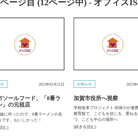
ページ目 (12ページ中) - オフィスIS
らせ
お知らせ
2025年05月21日
2025
市ソールフード、「8番ラ
加賀市役所へ視察
ン」の元祖店
学校改革プロジェクト 幼保小が連
教育観で、こどもを信じる、委ねる
号線に作ったので、8番ラーメンの名
つ、こども中心の場所へ
うです。おいしかった！
[続きを読む]
読む]