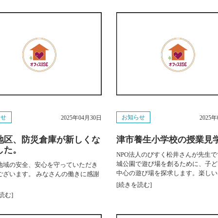
らせ
お知らせ
2025年04月30日
2025
地区、防災倉庫が新しくな
津市養生小学校の授業見
した。
NPO法人のびすく松井さんが先生で
城公園で遊び場を創るために、子ど
地域の安全、安心を守っていただき
中心の遊び場を探求します。楽しい
ございます。 みなさんの働きに感謝
。
[続きを読む]
読む]