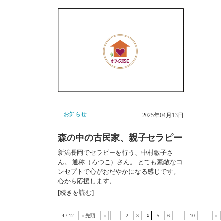
お知らせ
2025年04月13日
森の中の古民家、親子セラピー
新潟長岡でセラピーを行う、中村敏子さ
ん。 通称（ろつこ）さん。 とても素敵なコ
ンセプトで心がおだやかになる感じです。
心から応援します。
[続きを読む]
4 / 12
« 先頭
«
...
2
3
4
5
6
...
10
...
»